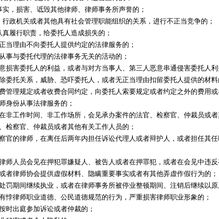
实，损害、诋毁其他律师、律师事务所声誉的；
行政机关或者其他具有社会管理职能组织的关系，进行不正当竞争的；
真履行职责，给委托人造成损失的；
正当理由不向委托人提供约定的法律服务的；
从事与委托代理的法律事务无关的活动的；
意损害委托人的利益，或者与对方当事人、第三人恶意串通侵害委托人利
除委托关系，威胁、恐吓委托人，或者无正当理由扣留委托人提供的材料
费管理规定或者收费合同约定，向委托人索要规定或者约定之外的费用或
师身份从事法律服务的；
在非工作时间、非工作场所，会见承办案件的法官、检察官、仲裁员或者
、检察官、仲裁员或者其他有关工作人员的；
察官的律师，在离任后两年内担任诉讼代理人或者辩护人，或者担任其任
律师人员会见在押犯罪嫌疑人、被告人或者在押罪犯，或者在会见中违反
或者律师协会提供虚假材料、隐瞒重要事实或者有其他弄虚作假行为的；
处罚期间继续执业，或者在律师事务所被停业整顿期间、注销后继续以原
有悖律师职业道德、公民道德规范的行为，严重损害律师职业形象的；
按时出庭参加诉讼或者仲裁的；