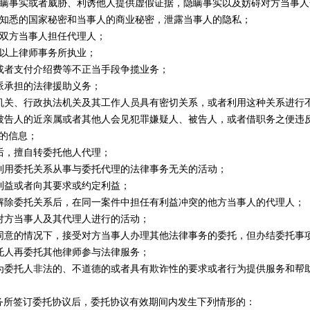
瞒事实或者威胁、利诱他人提供虚假证据，隐瞒事实以及妨碍对方当事人
知悉的国家秘密和当事人的商业秘密，泄露当事人的隐私；
双方当事人担任代理人；
以上律师事务所执业；
或者支付介绍费等不正当手段争揽业务；
派承担的法律援助义务；
机关、行政执法机关及其工作人员具有密切关系，或者利用这种关系进行
被告人的近亲属或者其他人会见犯罪嫌疑人、被告人，或者借职务之便违
的信息；
后，擅自转委托他人代理；
利用委托关系从事与委托代理的法律事务无关的活动；
利益或者向其要求或约定利益；
解除委托关系后，在同一案件中担任有利益冲突的他方当事人的代理人；
对方当事人及其代理人进行的活动；
同意的情况下，接受对方当事人办理其他法律事务的委托，但办结委托事
托人再委托其他律师参与法律服务；
为委托人非法的、不道德的或者具有欺诈性的要求或者行为提供服务和帮
所签订委托协议后，委托协议有效期间内发生下列情形的：