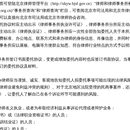
质可登陆北京律师管理平台（
http://xkyw.bjsf.gov.cn
）“律师和律师事务所
.org.cn
)“事务所查询”和“律师查询”栏目，可查阅北京市司法局和北京市
可以直接向北京市司法局或北京市律师协会咨询。
协议时应主动出示《律师事务所执业许可证》，律师事务所分所应主动
主动出示《律师执业证》。律师事务所应一次性全部告知委托人关于本所
费标准、办公地点、联系方式和承办律师的身份信息、肖像信息，并同时
事务所应以展板、电脑等方便群众知悉、符合律师行业特点的方式予以明
务所签订书面委托协议，变更或增加委托内容时也应签订书面协议。当
订的委托协议及材料。
律师应当谨慎、诚实、客观地告知委托人拟委托事项可能出现的法律风
律师业避免利益冲突的规则》。对于北京地区法院受理的民商事案件，还
》，让委托人了解自己在各个诉讼环节可能遇到的风险。
师名义执业，或者为牟取经济利益从事诉讼代理或者辩护业务：
书》或《法律职业资格证书》的人员；
训结业证》的人员；
作证》的人员；