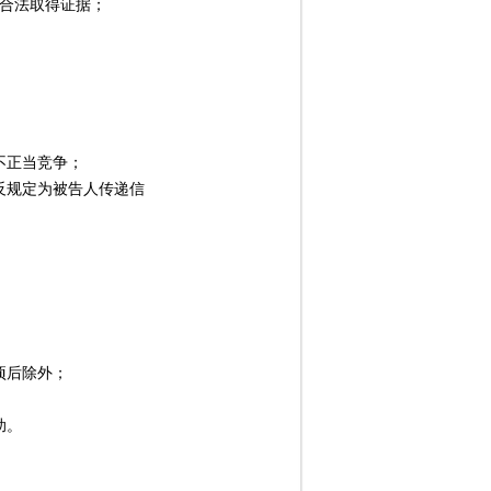
合法取得证据；
不正当竞争；
反规定为被告人传递信
项后除外；
助。