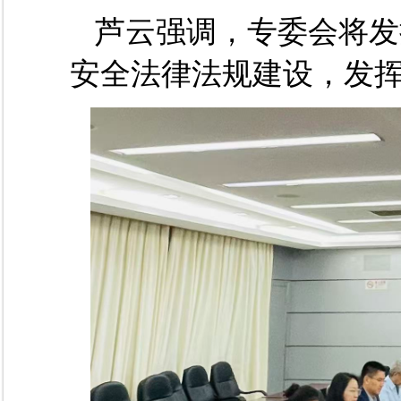
芦云
强调
，
专委会
将发
安全
法律法规建设，发